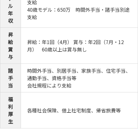
支給
ル
40歳モデル：650万 時間外手当・諸手当別途
年
支給
収
昇
給
昇給：年1回（4月） 賞与：年2回（7月・12
賞
月） 60歳以上は賞与無し
与
諸
時間外手当、別居手当、家族手当、住宅手当、
手
通勤手当、資格手当等
当
会社規程により支給
福
利
各種社会保険、借上社宅制度、帰省旅費等
厚
生