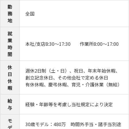
勤
務
全国
地
就
業
本社/支店8:30～17:30 作業所8:00～17:00
時
間
休
週休2日制（土・日）、祝日、年末年始休暇、
日
創立記念休日、その他会社で定める休日
休
有休休暇、慶弔休暇、育児・介護休業（無給）
暇
給
経験・年齢等を考慮し当社規定により決定
与
モ
30歳モデル：480万 時間外手当・諸手当別途
デ