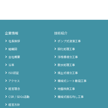
企業情報
技術紹介
社長挨拶
ポンプ式浚渫工事
組織図
固化処理工事
会社概要
浮桟橋埋立工事
沿革
脱水処理工事
ISO認証
揚土式埋立工事
アクセス
機械式シート敷設工事
経営理念
地盤改良工事
CSR / SDGs活動
機械式捨石均し工事
経営方針